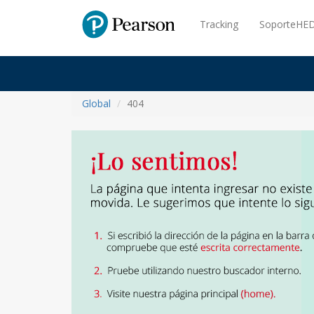
Pearson
Tracking
SoporteHED
Global
404