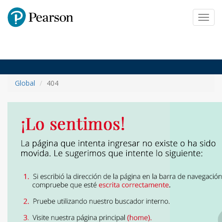
Pearson
Toggl
navig
Global
404