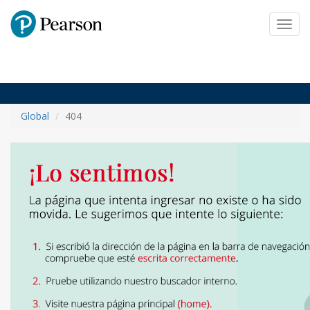
Pearson
Toggl
navig
Global
404