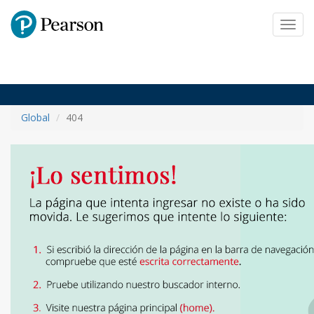
Pearson
Toggl
navig
Global
404