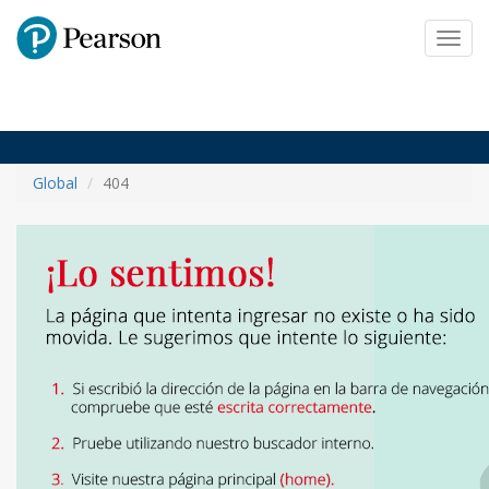
Pearson
Toggl
navig
Global
404