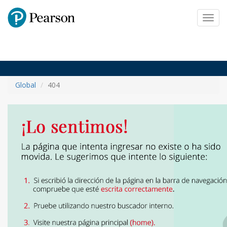
Pearson
Toggl
navig
Global
404