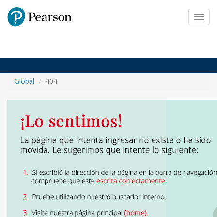
Pearson
Toggl
navig
Global
404