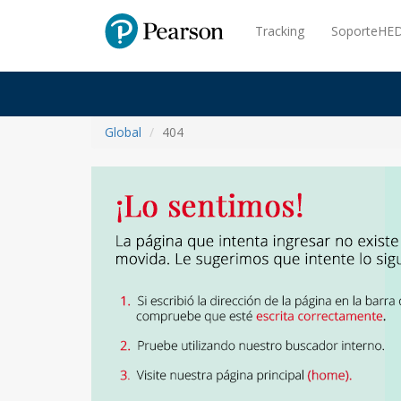
Pearson
Tracking
SoporteHED
Global
404