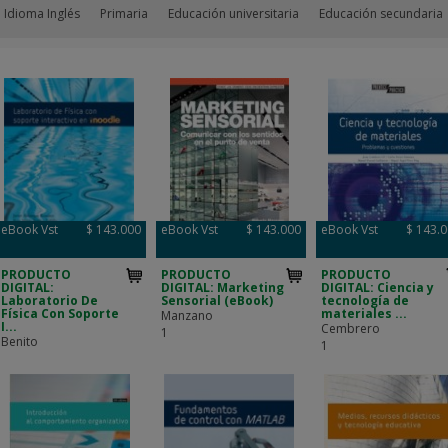
 Idioma Inglés
Primaria
Educación universitaria
Educación secundaria
eBook Vst
$ 143.000
eBook Vst
$ 143.000
eBook Vst
$ 143.
PRODUCTO
PRODUCTO
PRODUCTO
DIGITAL:
DIGITAL: Marketing
DIGITAL: Ciencia y
Laboratorio De
Sensorial (eBook)
tecnología de
Física Con Soporte
materiales ...
Manzano
I...
Cembrero
1
Benito
1