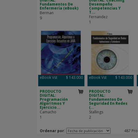
DIGITAL:
DIGITAL: Coaching
Fundamentos De
Desempeño
Enfermería (eBook)
Competencias Y
T...
Berman
Fernandez
9
1
eBook Vst
$ 143.000
eBook Vst
$ 143.000
PRODUCTO
PRODUCTO
DIGITAL:
DIGITAL:
Programación
Fundamentos De
Algoritmos Y
Seguridad En Redes
Ejercicio...
(...
Camacho
Stallings
1
2
:
Ordenar por
487 Pro