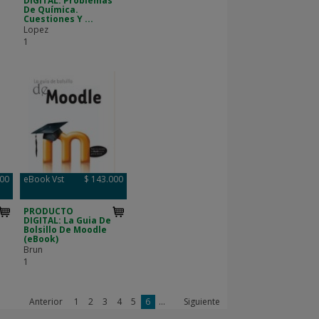
DIGITAL: Problemas
De Química.
Cuestiones Y ...
Lopez
1
000
eBook Vst
$ 143.000
PRODUCTO
DIGITAL: La Guia De
Bolsillo De Moodle
(eBook)
Brun
1
Anterior
1
2
3
4
5
6
...
Siguiente