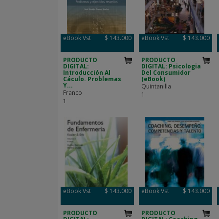
eBook Vst
$ 143.000
eBook Vst
$ 143.000
PRODUCTO
PRODUCTO
DIGITAL:
DIGITAL: Psicologia
Introducción Al
Del Consumidor
Cáculo. Problemas
(eBook)
Y...
Quintanilla
Franco
1
1
eBook Vst
$ 143.000
eBook Vst
$ 143.000
PRODUCTO
PRODUCTO