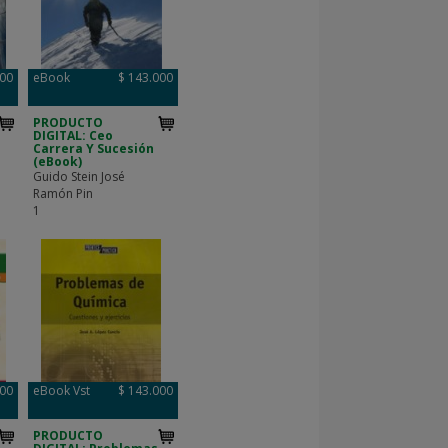
000
eBook
$ 143.000
PRODUCTO
DIGITAL: Ceo
Carrera Y Sucesión
(eBook)
Guido Stein José
Ramón Pin
1
000
eBook Vst
$ 143.000
PRODUCTO