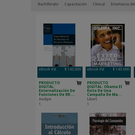
Bachillerato
Capacitación
Clinical
Enseñanza del
eBook Vst
$ 143.000
eBook Vst
$ 143.000
PRODUCTO
PRODUCTO
DIGITAL:
DIGITAL: Obama El
Externalización De
Éxito De Una
Funciones De RR....
Campaña De Ma...
Aedipe
Libert
1
1