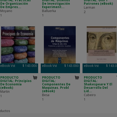
DIGITAL: Practicas
DIGITAL: Diseños
DIGITAL: Uml Y
De Organización
De Investigación
Patrones (eBook)
De Empres...
Experiment...
Larman
Moyano
Balluerka
2
1
1
eBook Vst
$ 143.000
eBook Vst
$ 143.000
eBook Vst
$ 143.
PRODUCTO
PRODUCTO
PRODUCTO
DIGITAL: Principios
DIGITAL:
DIGITAL:
De Economía
Componentes De
Shakespeare Y El
(eBook)
Maquinas. Probl
Desarrollo Del
(eBook)
Lid...
Martin
Besa
Cubeiro
1
1
1
ductos