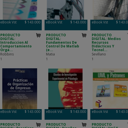
eBook Vst
$ 143.000
eBook Vst
$ 143.000
eBook Vst
$ 143.
PRODUCTO
PRODUCTO
PRODUCTO
DIGITAL:
DIGITAL:
DIGITAL: Medios
Introduccion Al
Fundamentos De
Recursos
Comportamiento
Control De Matlab
Didácticos Y
Orga...
(e...
Tecnol...
Robbins
Matia
Sevillano
1
1
1
eBook Vst
$ 143.000
eBook Vst
$ 143.000
eBook Vst
$ 143.
PRODUCTO
PRODUCTO
PRODUCTO