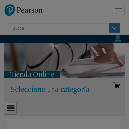
Pearson
Toggl
navig
Tienda Online
Seleccione una categoría