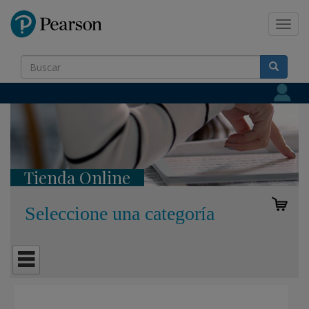
Pearson
Toggl
navig
Tienda Online
Seleccione una categoría