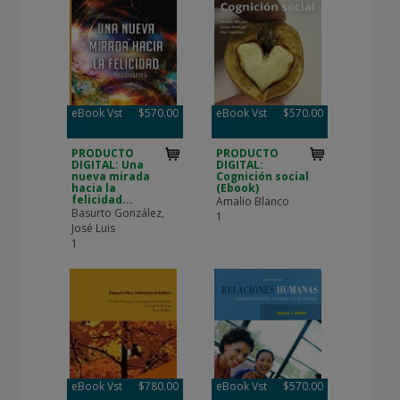
eBook Vst
$570.00
eBook Vst
$570.00
PRODUCTO
PRODUCTO
DIGITAL: Una
DIGITAL:
nueva mirada
Cognición social
hacia la
(Ebook)
felicidad...
Amalio Blanco
Basurto González,
1
José Luis
1
eBook Vst
$780.00
eBook Vst
$570.00