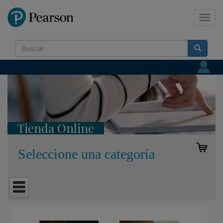
Pearson
Toggl
navig
Tienda Online
Seleccione una categoría