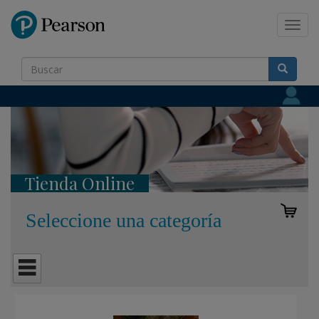
Pearson
Toggl
navig
Tienda Online
Seleccione una categoría