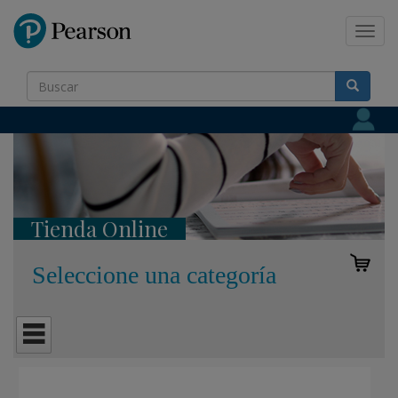
Pearson
Toggl
navig
Tienda Online
Seleccione una categoría