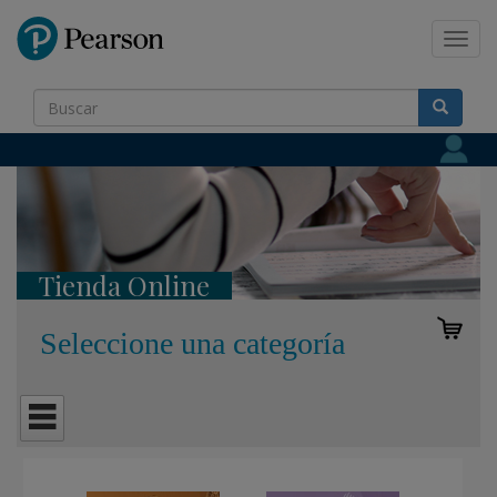
Pearson
Toggl
navig
Tienda Online
Seleccione una categoría