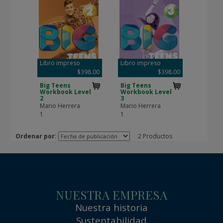
Libro impreso
Libro impreso
$398.00
$398.00
Big Teens
Big Teens
Workbook Level
Workbook Level
2
3
Mario Herrera
Mario Herrera
1
1
:
Ordenar por
2 Productos
NUESTRA EMPRESA
Nuestra historia
Sustentabilidad