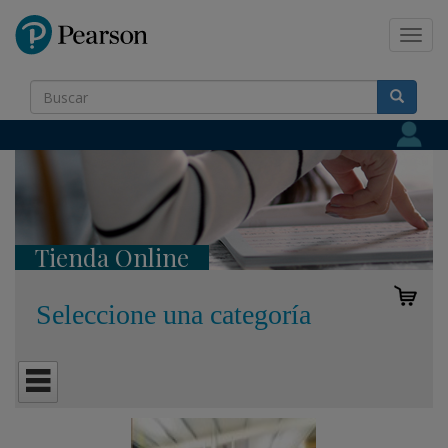
Pearson
Toggl
navig
Tienda Online
Seleccione una categoría