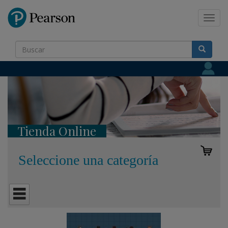
Pearson
Toggl
navig
Tienda Online
Seleccione una categoría