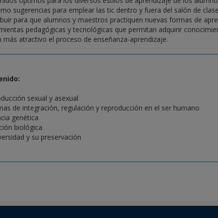
nidos óptimos para los diversos estilos de aprendizaje de los alumnos
omo sugerencias para emplear las tic dentro y fuera del salón de cl
ibuir para que alumnos y maestros practiquen nuevas formas de apren
mientas pedagógicas y tecnológicas que permitan adquirir conocimie
 más atractivo el proceso de enseñanza-aprendizaje.
enido:
ducción sexual y asexual
mas de integración, regulación y reproducción en el ser humano
cia genética
ción biológica
versidad y su preservación