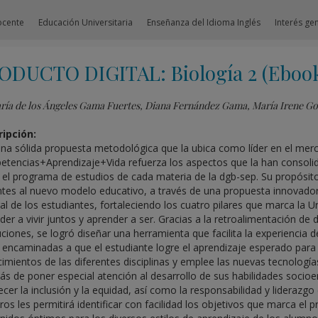
ocente
Educación Universitaria
Enseñanza del Idioma Inglés
Interés ge
ODUCTO DIGITAL: Biología 2 (Eboo
ría de los Ángeles Gama Fuertes, Diana Fernández Gama, María Irene G
ipción:
na sólida propuesta metodológica que la ubica como líder en el merc
tencias+Aprendizaje+Vida refuerza los aspectos que la han consolid
el programa de estudios de cada materia de la dgb-sep. Su propósito es
tes al nuevo modelo educativo, a través de una propuesta innovador
ral de los estudiantes, fortaleciendo los cuatro pilares que marca la 
der a vivir juntos y aprender a ser. Gracias a la retroalimentación d
tuciones, se logró diseñar una herramienta que facilita la experienci
 encaminadas a que el estudiante logre el aprendizaje esperado para c
imientos de las diferentes disciplinas y emplee las nuevas tecnologías
s de poner especial atención al desarrollo de sus habilidades socioe
ecer la inclusión y la equidad, así como la responsabilidad y liderazgo
ibros les permitirá identificar con facilidad los objetivos que marca 