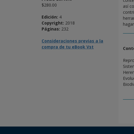
conte
$280.00
así c
contr
Edición:
4
herra
Copyright:
2018
hagan
Páginas:
232
Consideraciones previas a la
compra de tu eBook Vst
Cont
Repro
Siste
Heren
Evolu
Biodi