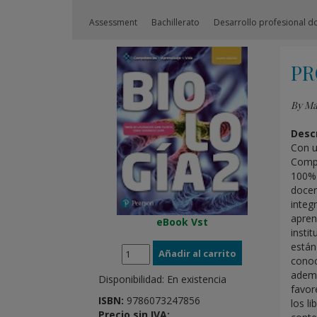
Assessment
Bachillerato
Desarrollo profesional d
PR
By Ma
Descr
Con u
Compe
100% 
docen
integ
apren
eBook Vst
insti
están
conoc
ademá
Disponibilidad:
En existencia
favor
ISBN:
9786073247856
los l
Precio sin IVA: