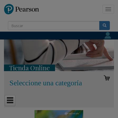
Pearson
Toggl
navig
Tienda Online
Seleccione una categoría