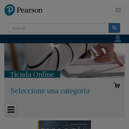
Pearson
Toggl
navig
Tienda Online
Seleccione una categoría