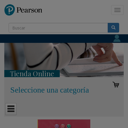
Pearson
Toggl
navig
Tienda Online
Seleccione una categoría