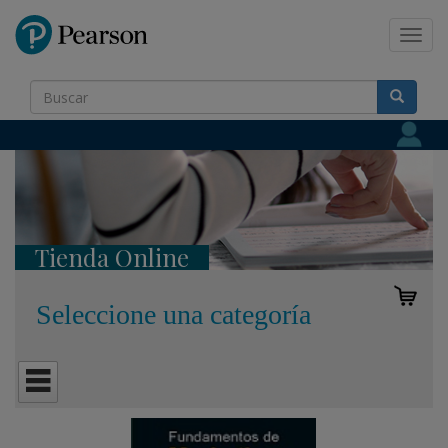
Pearson
Toggl
navig
Tienda Online
Seleccione una categoría