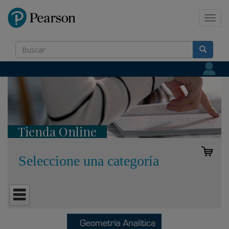
Pearson
Toggl
navig
Tienda Online
Seleccione una categoría