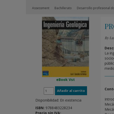
Assessment
Bachillerato
Desarrollo profesional d
PR
By Lui
Descr
La in
socio
públi
medio
eBook Vst
Cont
Intro
Disponibilidad:
En existencia
Mecán
ISBN:
9788483228234
Mecán
Precio sin IVA: