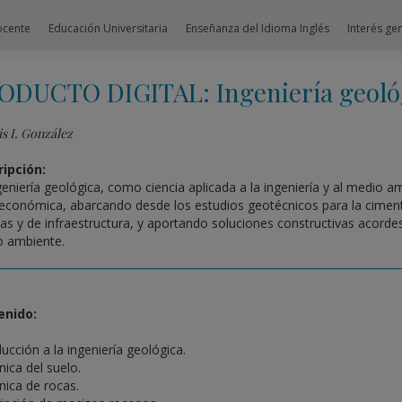
ocente
Educación Universitaria
Enseñanza del Idioma Inglés
Interés ge
ODUCTO DIGITAL: Ingeniería geológ
s I. González
ipción:
geniería geológica, como ciencia aplicada a la ingeniería y al medio a
económica, abarcando desde los estudios geotécnicos para la cimenta
cas y de infraestructura, y aportando soluciones constructivas acordes
 ambiente.
enido:
ducción a la ingeniería geológica.
ica del suelo.
ica de rocas.