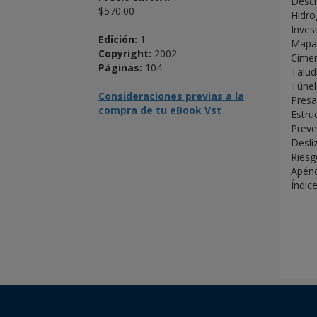
Descr
$570.00
Hidro
Inves
Edición:
1
Mapas
Copyright:
2002
Cimen
Páginas:
104
Talud
Túnel
Consideraciones previas a la
Presa
compra de tu eBook Vst
Estruc
Preve
Desli
Riesg
Apénd
Índice