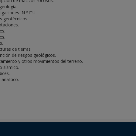
ipción de macizos rocosos.
geología.
tigaciones IN SITU.
 geotécnicos.
taciones.
es.
es.
s.
turas de tierras.
nción de riesgos geológicos.
zamiento y otros movimientos del terreno.
o sísmico.
ices.
 analítico.