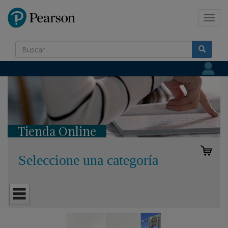
Pearson
Toggl
navig
Tienda Online
Seleccione una categoría