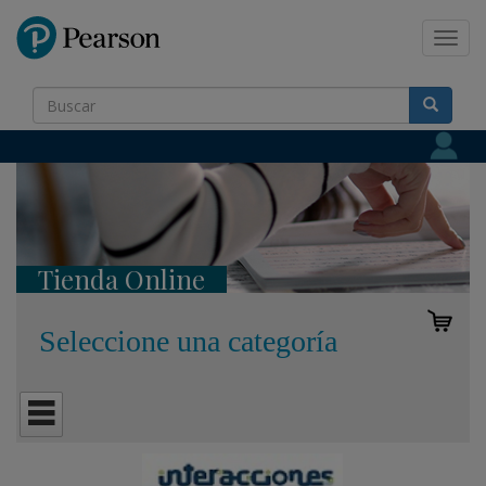
Pearson
Toggl
navig
Tienda Online
Seleccione una categoría