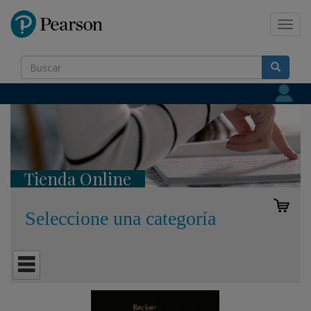
Pearson
Toggl
navig
Tienda Online
Seleccione una categoría