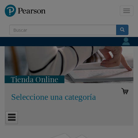
Pearson
Toggl
navig
Tienda Online
Seleccione una categoría