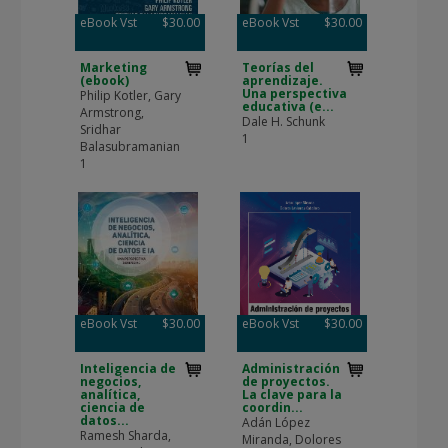
eBook Vst
$30.00
eBook Vst
$30.00
Marketing
Teorías del
(ebook)
aprendizaje.
Una perspectiva
Philip Kotler, Gary
educativa (e...
Armstrong,
Dale H. Schunk
Sridhar
1
Balasubramanian
1
eBook Vst
$30.00
eBook Vst
$30.00
Inteligencia de
Administración
negocios,
de proyectos.
analítica,
La clave para la
ciencia de
coordin...
datos...
Adán López
Ramesh Sharda,
Miranda, Dolores