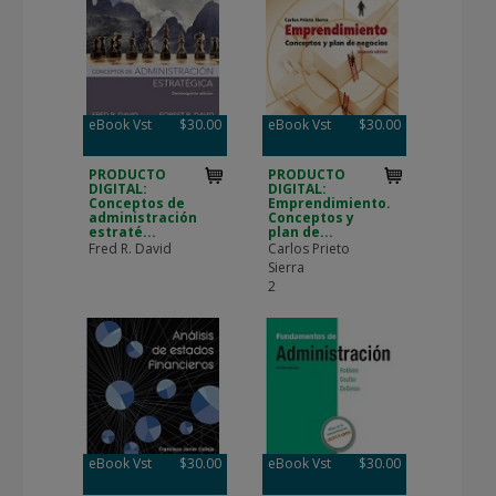
eBook Vst
$30.00
eBook Vst
$30.00
PRODUCTO
PRODUCTO
DIGITAL:
DIGITAL:
Conceptos de
Emprendimiento.
administración
Conceptos y
estraté...
plan de...
Fred R. David
Carlos Prieto
Sierra
2
eBook Vst
$30.00
eBook Vst
$30.00