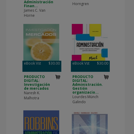
Administración
Horngren
Finan...
James C. Van
Horne
eBook Vst
$30.00
eBook Vst
$30.00
PRODUCTO
PRODUCTO
DIGITAL:
DIGITAL:
Investigación
Administración.
de mercados
Gestión
organizacio...
Naresh K.
Lourdes Münch
Malhotra
Galindo