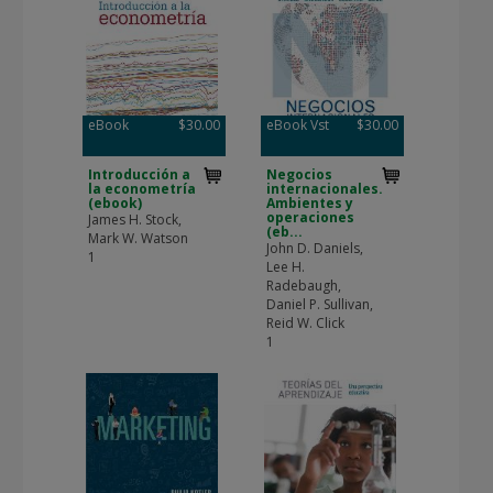
eBook
$30.00
eBook Vst
$30.00
Introducción a
Negocios
la econometría
internacionales.
(ebook)
Ambientes y
operaciones
James H. Stock,
(eb...
Mark W. Watson
John D. Daniels,
1
Lee H.
Radebaugh,
Daniel P. Sullivan,
Reid W. Click
1