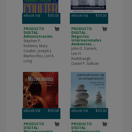
eBook Vst
$30.00
eBook Vst
$30.00
PRODUCTO
PRODUCTO
DIGITAL:
DIGITAL:
Administración
Negocios
internacionales
Stephen P.
Ambientes ...
Robbins, Mary
John D. Daniels,
Coulter, Joseph J.
Lee H.
Martocchio, Lori K.
Radebaugh,
Long
Daniel P. Sullivan
eBook Vst
$30.00
eBook Vst
$30.00
PRODUCTO
PRODUCTO
DIGITAL:
DIGITAL:
Microeconomía.
Administración