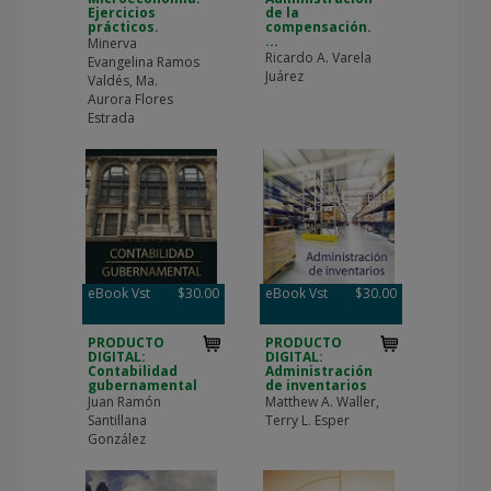
Ejercicios
de la
prácticos.
compensación.
...
Minerva
Ricardo A. Varela
Evangelina Ramos
Juárez
Valdés, Ma.
Aurora Flores
Estrada
eBook Vst
$30.00
eBook Vst
$30.00
PRODUCTO
PRODUCTO
DIGITAL:
DIGITAL:
Contabilidad
Administración
gubernamental
de inventarios
Juan Ramón
Matthew A. Waller,
Santillana
Terry L. Esper
González