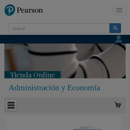
Pearson
Toggl
navig
Tienda Online
Administración y Economía