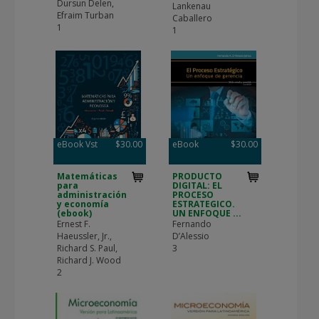
Dursun Delen,
Lankenau
Efraim Turban
Caballero
1
1
eBook Vst
$30.00
eBook
$30.00
Matemáticas
PRODUCTO
para
DIGITAL: EL
administración
PROCESO
y economía
ESTRATEGICO.
(ebook)
UN ENFOQUE ...
Ernest F.
Fernando
Haeussler, Jr.,
D’Alessio
Richard S. Paul,
3
Richard J. Wood
2