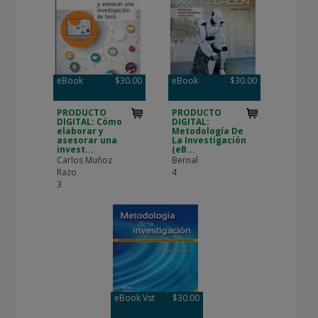
eBook
$30.00
eBook
$30.00
PRODUCTO
PRODUCTO
DIGITAL: Cómo
DIGITAL:
elaborar y
Metodología De
asesorar una
La Investigación
invest...
(eB...
Carlos Muñoz
Bernal
Razo
4
3
eBook Vst
$30.00