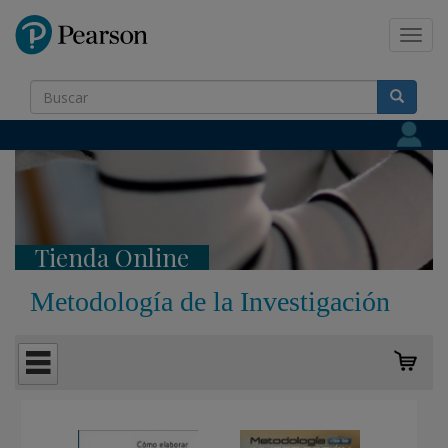
Pearson
Toggl
navig
Tienda Online
Metodología de la Investigación