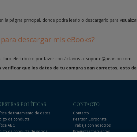
n la página principal, donde podrá leerlo o descargarlo para visualiz
 para descargar mis eBooks?
tu libro electrónico por favor contáctanos a: soporte@pearson.com.
 verificar que los datos de tu compra sean correctos, esto de
ESTRAS POLÍTICAS
CONTACTO
ítica de tratamiento de datos
Contacto
igo de conducta
Pearson Corporate
ítica ABC
Trabaja con nosotros
igo de conducta de socios
Preguntas frecuentes