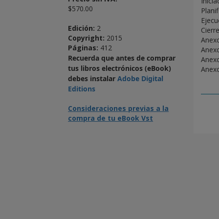
Inicia
$570.00
Plani
Ejecu
Edición:
2
Cierr
Copyright:
2015
Anexo
Páginas:
412
Anexo
Recuerda que antes de comprar
Anexo
tus libros electrónicos (eBook)
Anexo
debes instalar
Adobe Digital
Editions
Consideraciones previas a la
compra de tu eBook Vst