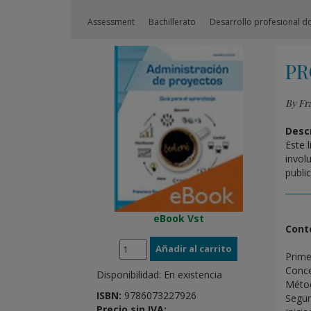
Assessment
Bachillerato
Desarrollo profesional d
PR
By Fr
Descr
Este 
invol
publi
eBook Vst
Cont
Prime
Conce
Disponibilidad:
En existencia
Métod
ISBN:
9786073227926
Segun
Precio sin IVA: