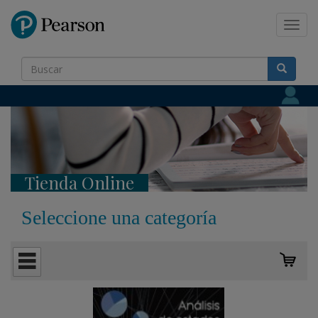
Pearson
Toggl
navig
Tienda Online
Seleccione una categoría