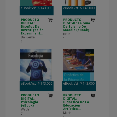
eBook Vst
$ 143.000
eBook Vst
$ 143.000
PRODUCTO
PRODUCTO
DIGITAL:
DIGITAL: La Guia
Diseños De
De Bolsillo De
Investigación
Moodle (eBook)
Experiment...
Brun
Balluerka
1
1
eBook Vst
$ 143.000
eBook Vst
$ 143.000
PRODUCTO
PRODUCTO
DIGITAL:
DIGITAL:
Psicología
Didáctica De La
(eBook)
Educación
Artística...
Wade
Marin
7