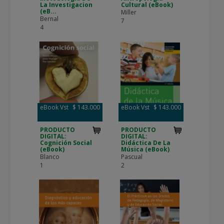
La Investigacion
Cultural (eBook)
(eB...
Miller
Bernal
7
4
eBook Vst
$ 143.000
eBook Vst
$ 143.000
PRODUCTO
PRODUCTO
DIGITAL:
DIGITAL:
Cognición Social
Didáctica De La
(eBook)
Música (eBook)
Blanco
Pascual
1
2