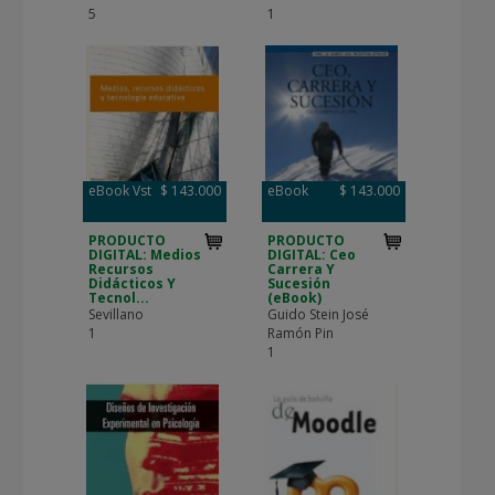
5
1
eBook Vst
$ 143.000
eBook
$ 143.000
PRODUCTO
PRODUCTO
DIGITAL: Medios
DIGITAL: Ceo
Recursos
Carrera Y
Didácticos Y
Sucesión
Tecnol...
(eBook)
Sevillano
Guido Stein José
1
Ramón Pin
1