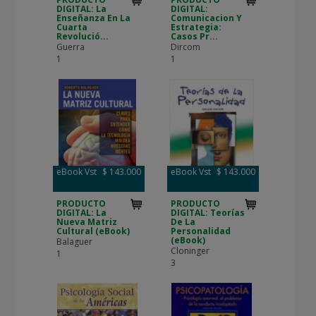
DIGITAL: La
DIGITAL:
Enseñanza En La
Comunicacion Y
Cuarta
Estrategia:
Revolució...
Casos Pr...
Guerra
Dircom
1
1
eBook Vst
$ 143.000
eBook Vst
$ 143.000
PRODUCTO
PRODUCTO
DIGITAL: La
DIGITAL: Teorías
Nueva Matriz
De La
Cultural (eBook)
Personalidad
(eBook)
Balaguer
Cloninger
1
3