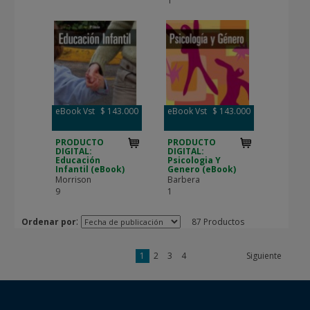
1
eBook Vst
$ 143.000
eBook Vst
$ 143.000
PRODUCTO
PRODUCTO
DIGITAL:
DIGITAL:
Educación
Psicologia Y
Infantil (eBook)
Genero (eBook)
Morrison
Barbera
9
1
:
Ordenar por
87 Productos
1
2
3
4
Siguiente