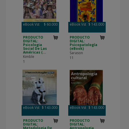
eBook Vst
$ 60.000
eBook Vst
$ 143.000
PRODUCTO
PRODUCTO
DIGITAL:
DIGITAL:
Psicologia
Psicopatología
Social De Las
(eBook)
Américas (...
Sarason
Kimble
11
1
eBook Vst
$ 143.000
eBook Vst
$ 143.000
PRODUCTO
PRODUCTO
DIGITAL:
DIGITAL:
Metodologia De
Antropologia