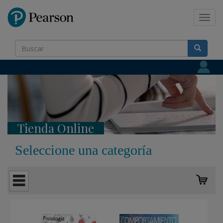
Pearson
Toggl
navig
Tienda Online
Seleccione una categoría