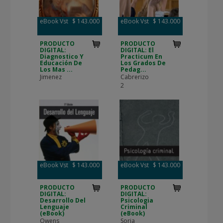
eBook Vst
$ 143.000
eBook Vst
$ 143.000
PRODUCTO
PRODUCTO
DIGITAL:
DIGITAL: El
Diagnostico Y
Practicum En
Educación De
Los Grados De
Los Mas ...
Pedag...
Jimenez
Cabrerizo
2
eBook Vst
$ 143.000
eBook Vst
$ 143.000
PRODUCTO
PRODUCTO
DIGITAL:
DIGITAL:
Desarrollo Del
Psicologia
Lenguaje
Criminal
(eBook)
(eBook)
Owens
Soria