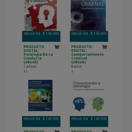
eBook Vst
$ 143.000
eBook Vst
$ 143.000
PRODUCTO
PRODUCTO
DIGITAL:
DIGITAL:
Fisiologia De La
Comportamiento
Conducta
Criminal
(eBook)
(eBook)
Carlson
Bartol
11
1
eBook Vst
$ 143.000
eBook Vst
$ 143.000
PRODUCTO
PRODUCTO