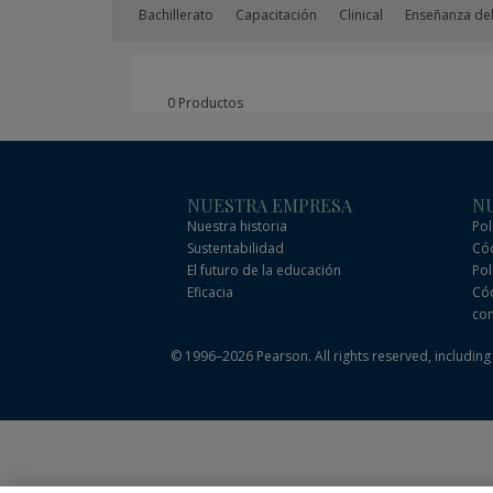
Bachillerato
Capacitación
Clinical
Enseñanza del
0 Productos
NUESTRA EMPRESA
NU
Nuestra historia
Pol
Sustentabilidad
Cód
El futuro de la educación
Pol
Eficacia
Cód
com
© 1996–2026 Pearson. All rights reserved, including t