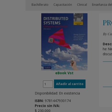
Bachillerato
Capacitación
Clinical
Enseñanza del
PR
By Co
Descr
he Ni
discu
eBook Vst
Disponibilidad:
En existencia
ISBN:
9781447930174
Precio sin IVA:
$ 230.000