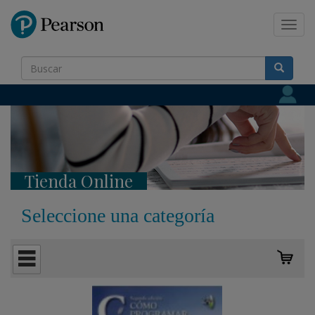
Pearson
Toggl
navig
Tienda Online
Seleccione una categoría