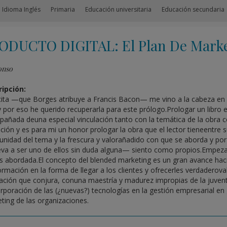
 Idioma Inglés
Primaria
Educación universitaria
Educación secundaria
ODUCTO DIGITAL: El Plan De Market
onso
ipción:
cita —que Borges atribuye a Francis Bacon— me vino a la cabeza en r
 y por eso he querido recuperarla para este prólogo.Prologar un libro 
añada deuna especial vinculación tanto con la temática de la obra 
ción y es para mi un honor prologar la obra que el lector tieneentre
unidad del tema y la frescura y valorañadido con que se aborda y por 
eva a ser uno de ellos sin duda alguna— siento como propios.Empezar
s abordada.El concepto del blended marketing es un gran avance hacia
formación en la forma de llegar a los clientes y ofrecerles verdaderova
ación que conjura, conuna maestría y madurez impropias de la juvent
orporación de las (¿nuevas?) tecnologías en la gestión empresarial en 
ting de las organizaciones.