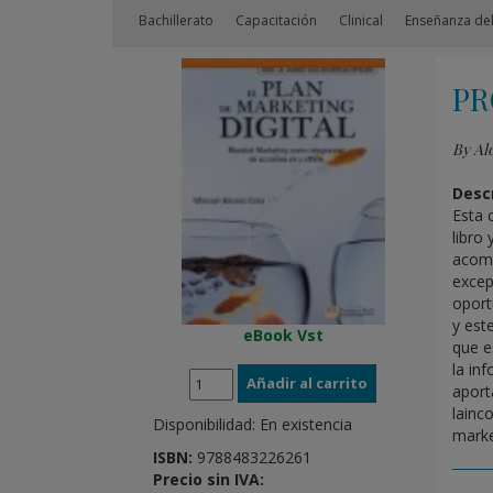
Bachillerato
Capacitación
Clinical
Enseñanza del
PR
By Al
Descr
Esta 
libro
acomp
excep
oport
y est
eBook Vst
que e
la in
aport
lainc
Disponibilidad:
En existencia
marke
ISBN:
9788483226261
Precio sin IVA: