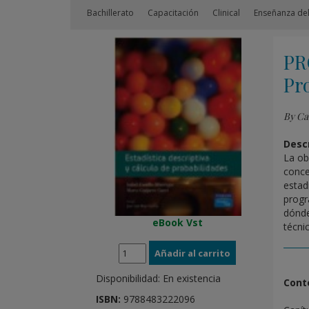
Bachillerato
Capacitación
Clinical
Enseñanza del
PR
Pr
By Cas
Descr
La ob
conce
estad
progr
dónde
eBook Vst
técni
Disponibilidad:
En existencia
Cont
ISBN:
9788483222096