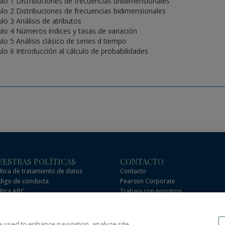
ulo 1 Distribuciones de frecuencias unidimensionales
ulo 2 Distribuciones de frecuencias bidimensionales
lo 3 Análisis de atributos
ulo 4 Números índices y tasas de variación
ulo 5 Análisis clásico de series d tiempo
ulo 6 Introducción al cálculo de probabilidades
ESTRAS POLÍTICAS
CONTACTO
ítica de tratamiento de datos
Contacto
igo de conducta
Pearson Corporate
ítica ABC
Trabaja con nosotros
igo de conducta de socios
Preguntas frecuentes
erciales
e used to enhance navigation, analyze site