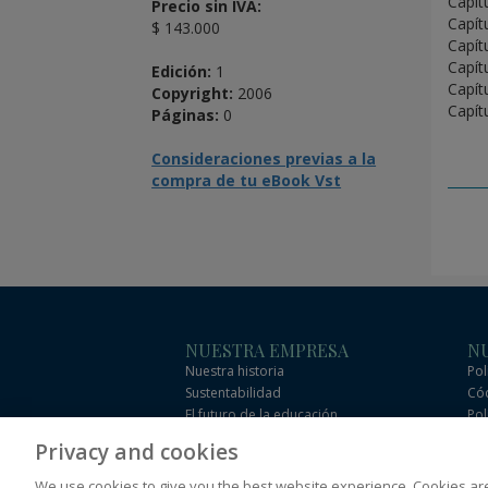
Capít
Precio sin IVA:
Capít
$ 143.000
Capítu
Capít
Edición:
1
Capít
Copyright:
2006
Capít
Páginas:
0
Consideraciones previas a la
compra de tu eBook Vst
NUESTRA EMPRESA
NU
Nuestra historia
Pol
Sustentabilidad
Cód
El futuro de la educación
Pol
Eficacia
Cód
Privacy and cookies
com
We use cookies to give you the best website experience. Cookies ar