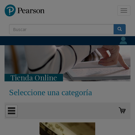
Pearson
Toggl
navig
Tienda Online
Seleccione una categoría