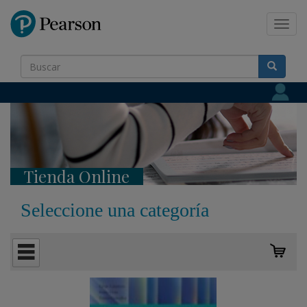
Pearson
Toggl
navig
Tienda Online
Seleccione una categoría