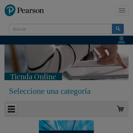
Pearson
Toggl
navig
Tienda Online
Seleccione una categoría