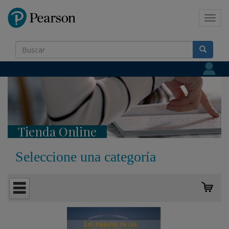
Pearson
Toggl
navig
Tienda Online
Seleccione una categoría