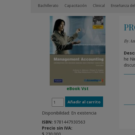
Bachillerato
Capacitación
Clinical
Enseñanza del
PR
By An
Descr
he Ni
discu
eBook Vst
Disponibilidad:
En existencia
ISBN:
9781447930563
Precio sin IVA:
$ 230.000