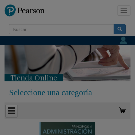
Pearson
Toggl
navig
Tienda Online
Seleccione una categoría