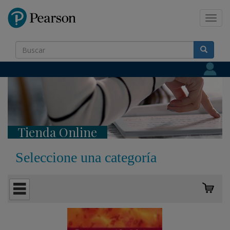
Pearson
Toggl
navig
Tienda Online
Seleccione una categoría