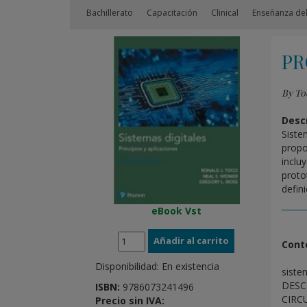
Bachillerato
Capacitación
Clinical
Enseñanza del
PR
By To
Descr
Sistem
propo
inclu
proto
defin
eBook Vst
Cont
Disponibilidad:
En existencia
siste
DESC
ISBN:
9786073241496
CIRC
Precio sin IVA: