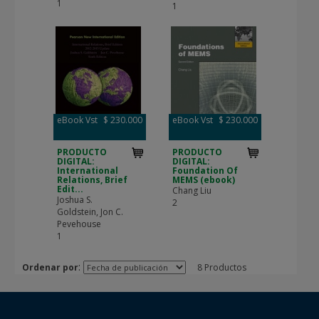
1
1
eBook Vst
$ 230.000
eBook Vst
$ 230.000
PRODUCTO
PRODUCTO
DIGITAL:
DIGITAL:
International
Foundation Of
Relations, Brief
MEMS (ebook)
Edit...
Chang Liu
Joshua S.
2
Goldstein, Jon C.
Pevehouse
1
:
Ordenar por
8 Productos