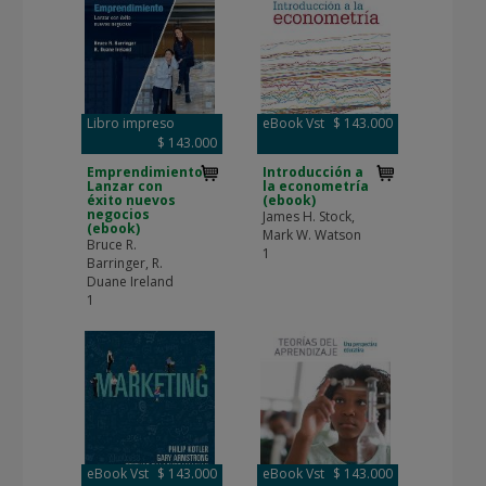
Libro impreso
eBook Vst
$ 143.000
$ 143.000
Emprendimiento.
Introducción a
Lanzar con
la econometría
éxito nuevos
(ebook)
negocios
James H. Stock,
(ebook)
Mark W. Watson
Bruce R.
1
Barringer, R.
Duane Ireland
1
eBook Vst
$ 143.000
eBook Vst
$ 143.000