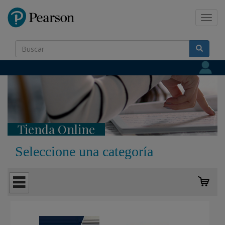
Pearson
Toggl
navig
Tienda Online
Seleccione una categoría