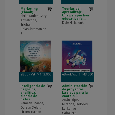
Marketing
Teorías del
(ebook)
aprendizaje.
Una perspectiva
Philip Kotler, Gary
educativa (e...
Armstrong,
Dale H. Schunk
Sridhar
1
Balasubramanian
1
eBook Vst
$ 143.000
eBook Vst
$ 143.000
Inteligencia de
Administración
negocios,
de proyectos.
analítica,
La clave para la
ciencia de
coordin...
datos...
Adán López
Ramesh Sharda,
Miranda, Dolores
Dursun Delen,
Lankenau
Efraim Turban
Caballero