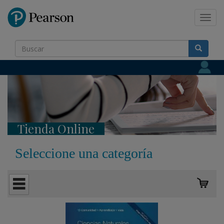
Pearson
Toggl
navig
Tienda Online
Seleccione una categoría