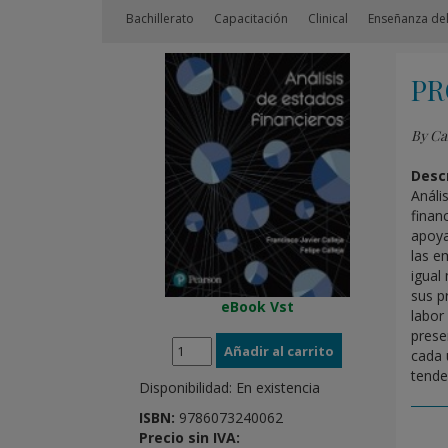
Bachillerato
Capacitación
Clinical
Enseñanza del
PR
By Cal
Descr
Análi
finan
apoya
las e
igual
sus pr
eBook Vst
labor
prese
cada 
tende
Disponibilidad:
En existencia
ISBN:
9786073240062
Precio sin IVA: